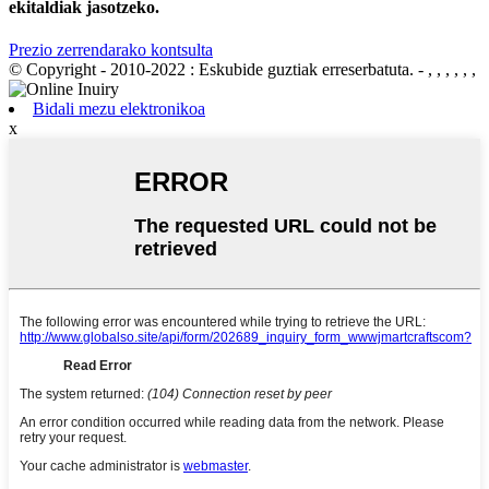
ekitaldiak jasotzeko.
Prezio zerrendarako kontsulta
© Copyright - 2010-2022 : Eskubide guztiak erreserbatuta.
- , , , , , ,
Bidali mezu elektronikoa
x