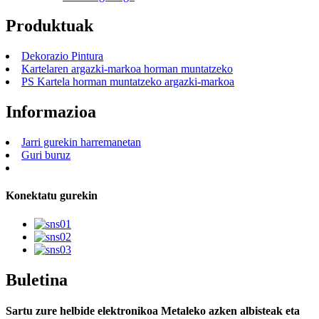
Produktuak
Dekorazio Pintura
Kartelaren argazki-markoa horman muntatzeko
PS Kartela horman muntatzeko argazki-markoa
Informazioa
Jarri gurekin harremanetan
Guri buruz
Konektatu gurekin
Buletina
Sartu zure helbide elektronikoa Metaleko azken albisteak eta