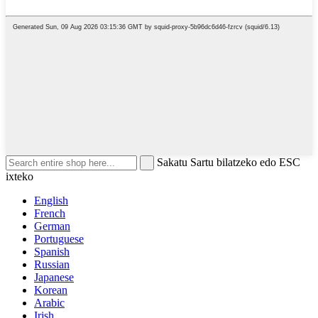
Sakatu Sartu bilatzeko edo ESC
ixteko
English
French
German
Portuguese
Spanish
Russian
Japanese
Korean
Arabic
Irish