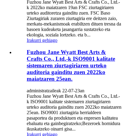
Fuzhou Jane Wyatt Best Arts & Crafts Co., Ltd.-
k 2022ko maiatzaren 19an FSC ziurtagiriaren
urteko auditoretza gainditu zuen. FSC Baso
Ziurtagiriak zuraren ziurtagiria ere deitzen zaio,
merkatu-mekanismoak erabiltzen dituen tresna da
basoen kudeaketa jasangarria sustatzeko eta
ekologia, soziala lortzeko. eta b...
Irakurri gehiago
Fuzhou Jane Wyatt Best Arts &
Crafts Co., Ltd.-k ISO9001 kalitate
sistemaren ziurtagiriaren urteko
auditoria gainditu zuen 2022ko
maiatzaren 25ean.
administratzaileak 22-07-23an
Fuzhou Jane Wyatt Best Arts & Crafts Co., Ltd.-
k ISO9001 kalitate sistemaren ziurtagiriaren
urteko auditoria gainditu zuen 2022ko maiatzaren
25ean. ISO9001 ziurtagiria herrialdeen
pasaportea da produktuen eta enpresen kalitatea
ebaluatu eta gainbegiratzeko;Bezeroek hornidura
ikuskatzeko oinarri gisa...
Irakurri gehiago