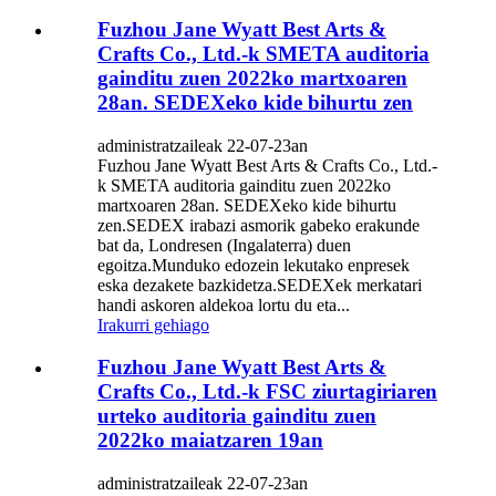
Fuzhou Jane Wyatt Best Arts &
Crafts Co., Ltd.-k SMETA auditoria
gainditu zuen 2022ko martxoaren
28an. SEDEXeko kide bihurtu zen
administratzaileak 22-07-23an
Fuzhou Jane Wyatt Best Arts & Crafts Co., Ltd.-
k SMETA auditoria gainditu zuen 2022ko
martxoaren 28an. SEDEXeko kide bihurtu
zen.SEDEX irabazi asmorik gabeko erakunde
bat da, Londresen (Ingalaterra) duen
egoitza.Munduko edozein lekutako enpresek
eska dezakete bazkidetza.SEDEXek merkatari
handi askoren aldekoa lortu du eta...
Irakurri gehiago
Fuzhou Jane Wyatt Best Arts &
Crafts Co., Ltd.-k FSC ziurtagiriaren
urteko auditoria gainditu zuen
2022ko maiatzaren 19an
administratzaileak 22-07-23an