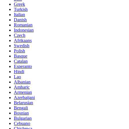
Greek
Turkish
Italian
Danish
Romanian
Indonesian
Czech
Afrikaans
Swedish
Polish
Basque
Catalan
Esperanto
Hindi
Lao
Albanian
Amharic
Armenian
Azerbaijani
Belarusian
Bengali
Bosnian
Bulgarian
Cebuano
Chichewa