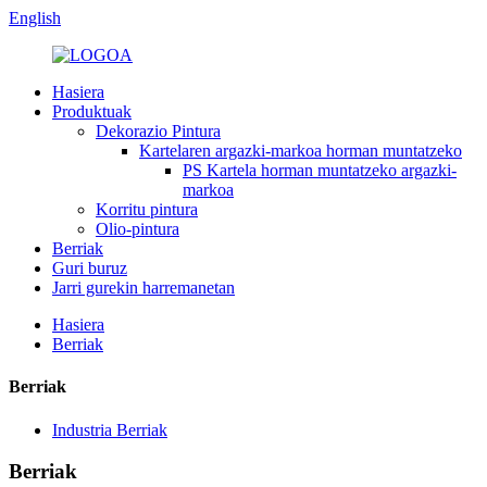
English
Hasiera
Produktuak
Dekorazio Pintura
Kartelaren argazki-markoa horman muntatzeko
PS Kartela horman muntatzeko argazki-
markoa
Korritu pintura
Olio-pintura
Berriak
Guri buruz
Jarri gurekin harremanetan
Hasiera
Berriak
Berriak
Industria Berriak
Berriak