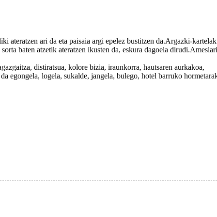
ki ateratzen ari da eta paisaia argi epelez bustitzen da.Argazki-kartelak
a sorta baten atzetik ateratzen ikusten da, eskura dagoela dirudi.Ameslar
azgaitza, distiratsua, kolore bizia, iraunkorra, hautsaren aurkakoa,
 da egongela, logela, sukalde, jangela, bulego, hotel barruko hormetara