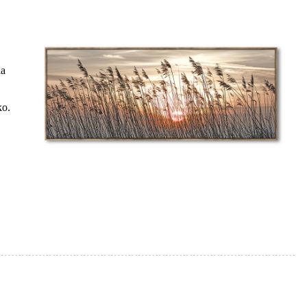
ia
ko.