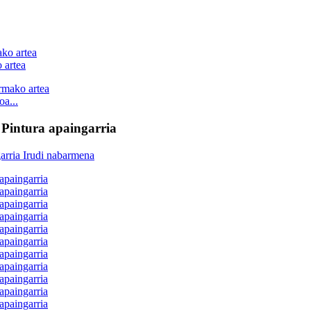
 artea
a...
Pintura apaingarria