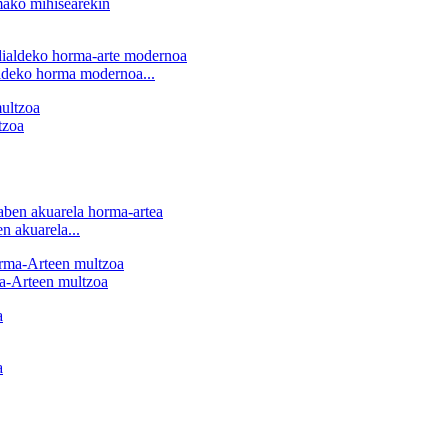
ldeko horma modernoa...
tzoa
n akuarela...
-Arteen multzoa