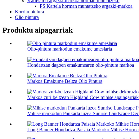
Kartelaren argazki-markoa horman muntatzeko
PS Kartela horman muntatzeko argazki-markoa
Korritu pintura
Olio-pintura
Produktu aipagarriak
Olio-pintura markodun emakume ameslaria
Hondartzan dagoen emakumearen olio-pintura markoa
Markoa Emakume Beltza Olio Pintura
Markoa zuri-beltzean Highland Cow mihise apaingarriak.
Mihise markodun Pankarta luzea Sunrise Landscape Decor
Long Banner Hondartza Paisaia Markoko Mihise Horma