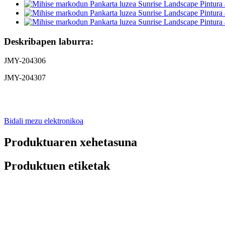
Deskribapen laburra:
JMY-204306
JMY-204307
Bidali mezu elektronikoa
Produktuaren xehetasuna
Produktuen etiketak