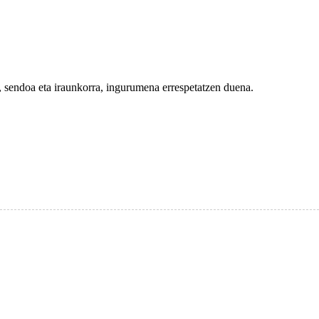
, sendoa eta iraunkorra, ingurumena errespetatzen duena.