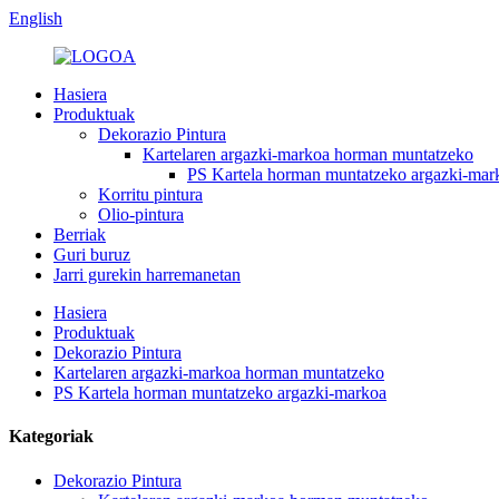
English
Hasiera
Produktuak
Dekorazio Pintura
Kartelaren argazki-markoa horman muntatzeko
PS Kartela horman muntatzeko argazki-mar
Korritu pintura
Olio-pintura
Berriak
Guri buruz
Jarri gurekin harremanetan
Hasiera
Produktuak
Dekorazio Pintura
Kartelaren argazki-markoa horman muntatzeko
PS Kartela horman muntatzeko argazki-markoa
Kategoriak
Dekorazio Pintura