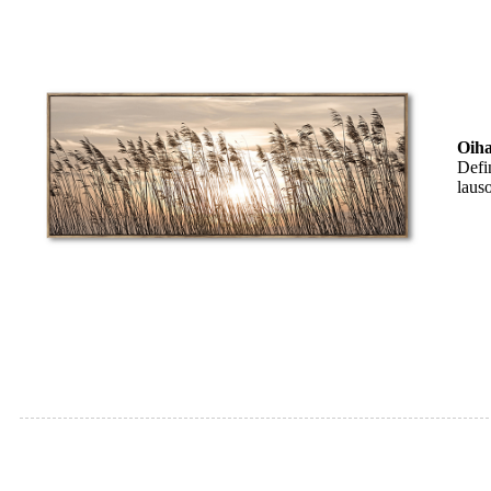
Oiha
Defi
laus