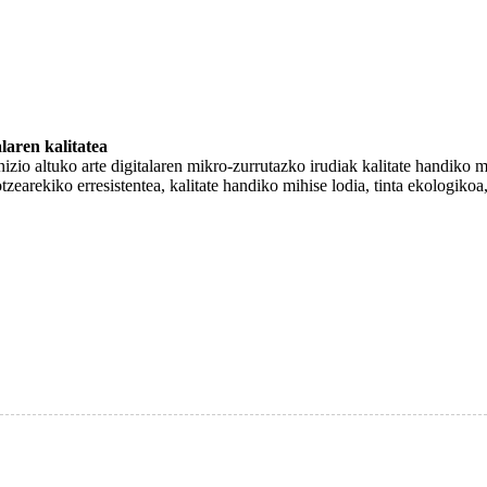
laren kalitatea
nizio altuko arte digitalaren mikro-zurrutazko irudiak kalitate handiko 
otzearekiko erresistentea, kalitate handiko mihise lodia, tinta ekologiko