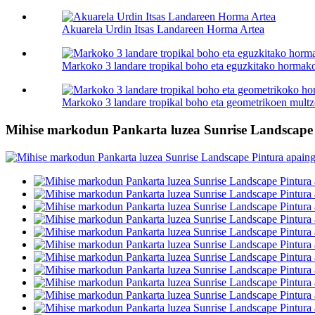
Akuarela Urdin Itsas Landareen Horma Artea
Markoko 3 landare tropikal boho eta eguzkitako hormako
Markoko 3 landare tropikal boho eta geometrikoen multzo
Mihise markodun Pankarta luzea Sunrise Landscape 