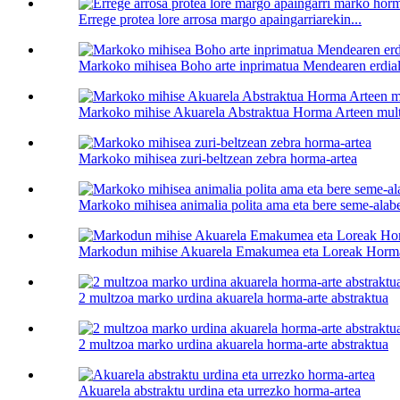
Errege protea lore arrosa margo apaingarriarekin...
Markoko mihisea Boho arte inprimatua Mendearen erdia
Markoko mihise Akuarela Abstraktua Horma Arteen mul
Markoko mihisea zuri-beltzean zebra horma-artea
Markoko mihisea animalia polita ama eta bere seme-alabe
Markodun mihise Akuarela Emakumea eta Loreak Horma
2 multzoa marko urdina akuarela horma-arte abstraktua
2 multzoa marko urdina akuarela horma-arte abstraktua
Akuarela abstraktu urdina eta urrezko horma-artea