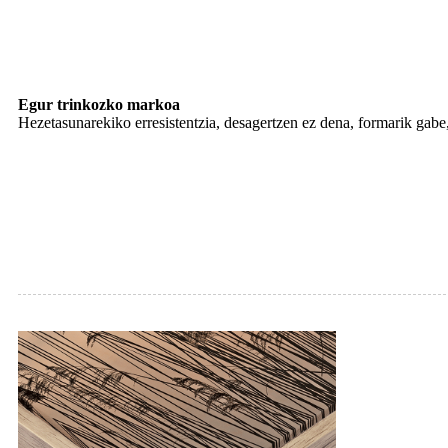
Egur trinkozko markoa
Hezetasunarekiko erresistentzia, desagertzen ez dena, formarik gabe