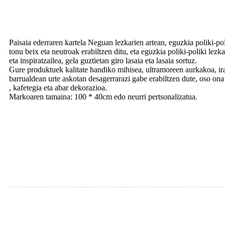
Paisaia ederraren kartela Neguan lezkarien artean, eguzkia poliki-poli
tonu beix eta neutroak erabiltzen ditu, eta eguzkia poliki-poliki lezk
eta inspiratzailea, gela guztietan giro lasaia eta lasaia sortuz.
Gure produktuek kalitate handiko mihisea, ultramoreen aurkakoa, irag
barrualdean urte askotan desagerrarazi gabe erabiltzen dute, oso ona
, kafetegia eta abar dekorazioa.
Markoaren tamaina: 100 * 40cm edo neurri pertsonalizatua.