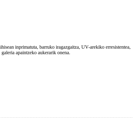
mihisean inprimatuta, barruko iragazgaitza, UV-arekiko erresistentea,
a, galeria apaintzeko aukerarik onena.