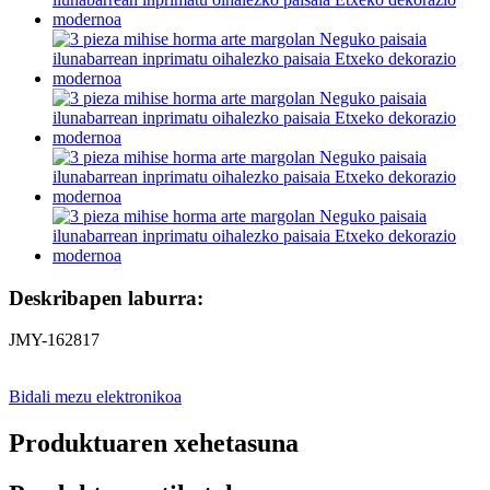
Deskribapen laburra:
JMY-162817
Bidali mezu elektronikoa
Produktuaren xehetasuna