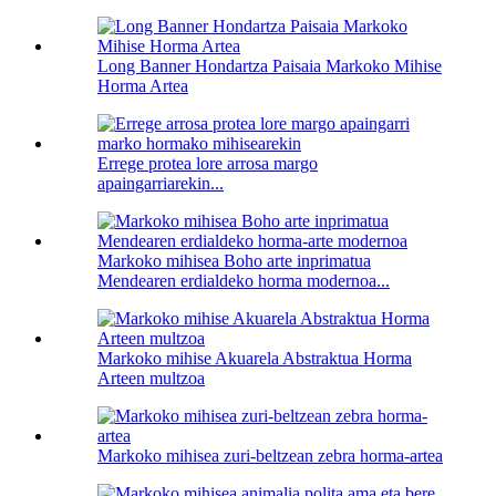
Long Banner Hondartza Paisaia Markoko Mihise
Horma Artea
Errege protea lore arrosa margo
apaingarriarekin...
Markoko mihisea Boho arte inprimatua
Mendearen erdialdeko horma modernoa...
Markoko mihise Akuarela Abstraktua Horma
Arteen multzoa
Markoko mihisea zuri-beltzean zebra horma-artea