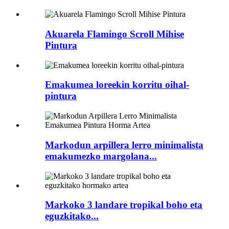
Akuarela Flamingo Scroll Mihise
Pintura
Emakumea loreekin korritu oihal-
pintura
Markodun arpillera lerro minimalista
emakumezko margolana...
Markoko 3 landare tropikal boho eta
eguzkitako...