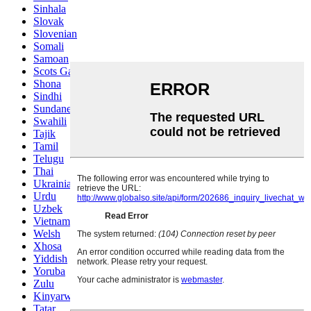
Sinhala
Slovak
Slovenian
Somali
Samoan
Scots Gaelic
Shona
Sindhi
Sundanese
Swahili
Tajik
Tamil
Telugu
Thai
Ukrainian
Urdu
Uzbek
Vietnamese
Welsh
Xhosa
Yiddish
Yoruba
Zulu
Kinyarwanda
Tatar