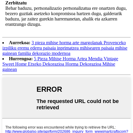
Zerbitzatu
Behar baduzu, pertsonalizazio pertsonalizatua ere onartzen dugu,
bezero guztiak asetzeko konpromisoa hartzen dugu, galderarik
baduzu, jar zaitez gurekin harremanetan, ahalik eta azkarren
erantzungo dizugu.
Aurrekoa:
3 pieza mihise horma arte margolanak Provenceko
izpiliku eremu ederra paisaia inprimatzea mihisearen paisaia mihise
gainean familia dekorazio modernoa
Hurrengoa:
5 Pieza Mihise Horma Artea Mendia Vintage
Sweet Home Etxeko Dekorazioa Horma Dekorazioa Mihise
gainean