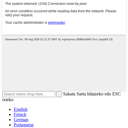
Sakatu Sartu bilatzeko edo ESC
ixteko
English
French
German
Portuguese