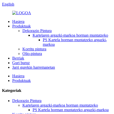
English
Hasiera
Produktuak
Dekorazio Pintura
Kartelaren argazki-markoa horman muntatzeko
PS Kartela horman muntatzeko argazki-
markoa
Korritu pintura
Olio-pintura
Berriak
Guri buruz
Jarri gurekin harremanetan
Hasiera
Produktuak
Kategoriak
Dekorazio Pintura
Kartelaren argazki-markoa horman muntatzeko
PS Kartela horman muntatzeko argazki-markoa