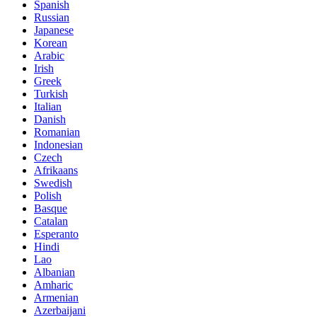
Spanish
Russian
Japanese
Korean
Arabic
Irish
Greek
Turkish
Italian
Danish
Romanian
Indonesian
Czech
Afrikaans
Swedish
Polish
Basque
Catalan
Esperanto
Hindi
Lao
Albanian
Amharic
Armenian
Azerbaijani