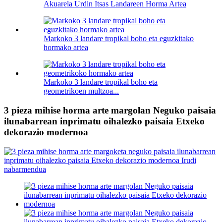
Akuarela Urdin Itsas Landareen Horma Artea
Markoko 3 landare tropikal boho eta eguzkitako
hormako artea
Markoko 3 landare tropikal boho eta
geometrikoen multzoa...
3 pieza mihise horma arte margolan Neguko paisaia
ilunabarrean inprimatu oihalezko paisaia Etxeko
dekorazio modernoa