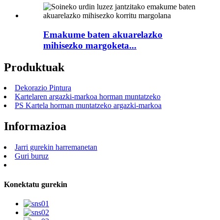
Emakume baten akuarelazko
mihisezko margoketa...
Produktuak
Dekorazio Pintura
Kartelaren argazki-markoa horman muntatzeko
PS Kartela horman muntatzeko argazki-markoa
Informazioa
Jarri gurekin harremanetan
Guri buruz
Konektatu gurekin