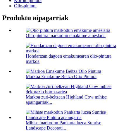
Korritu pintura
Olio-pintura
Produktu aipagarriak
Olio-pintura markodun emakume ameslaria
Hondartzan dagoen emakumearen olio-pintura
markoa
Markoa Emakume Beltza Olio Pintura
Markoa zuri-beltzean Highland Cow mihise
apaingarriak...
Mihise markodun Pankarta luzea Sunrise
Landscape Decorati...