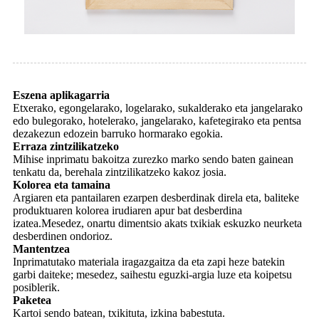
Eszena aplikagarria
Etxerako, egongelarako, logelarako, sukalderako eta jangelarako
edo bulegorako, hotelerako, jangelarako, kafetegirako eta pentsa
dezakezun edozein barruko hormarako egokia.
Erraza zintzilikatzeko
Mihise inprimatu bakoitza zurezko marko sendo baten gainean
tenkatu da, berehala zintzilikatzeko kakoz josia.
Kolorea eta tamaina
Argiaren eta pantailaren ezarpen desberdinak direla eta, baliteke
produktuaren kolorea irudiaren apur bat desberdina
izatea.Mesedez, onartu dimentsio akats txikiak eskuzko neurketa
desberdinen ondorioz.
Mantentzea
Inprimatutako materiala iragazgaitza da eta zapi heze batekin
garbi daiteke; mesedez, saihestu eguzki-argia luze eta koipetsu
posiblerik.
Paketea
Kartoi sendo batean, txikituta, izkina babestuta.