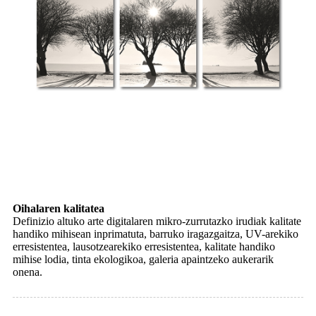
Oihalaren kalitatea
Definizio altuko arte digitalaren mikro-zurrutazko irudiak kalitate
handiko mihisean inprimatuta, barruko iragazgaitza, UV-arekiko
erresistentea, lausotzearekiko erresistentea, kalitate handiko
mihise lodia, tinta ekologikoa, galeria apaintzeko aukerarik
onena.