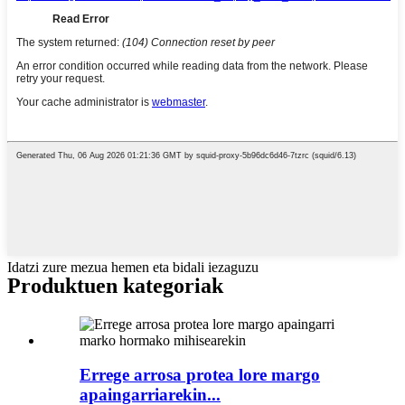
Idatzi zure mezua hemen eta bidali iezaguzu
Produktuen kategoriak
Errege arrosa protea lore margo
apaingarriarekin...