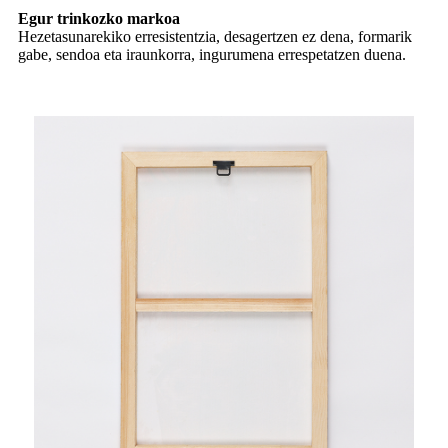
Egur trinkozko markoa
Hezetasunarekiko erresistentzia, desagertzen ez dena, formarik
gabe, sendoa eta iraunkorra, ingurumena errespetatzen duena.