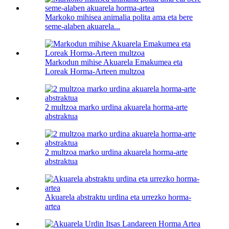
Markoko mihisea animalia polita ama eta bere
seme-alaben akuarela...
Markodun mihise Akuarela Emakumea eta
Loreak Horma-Arteen multzoa
2 multzoa marko urdina akuarela horma-arte
abstraktua
2 multzoa marko urdina akuarela horma-arte
abstraktua
Akuarela abstraktu urdina eta urrezko horma-
artea