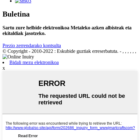
Buletina
Sartu zure helbide elektronikoa Metaleko azken albisteak eta
ekitaldiak jasotzeko.
Prezio zerrendarako kontsulta
© Copyright - 2010-2022 : Eskubide guztiak erreserbatuta.
- , , , , , ,
Bidali mezu elektronikoa
x