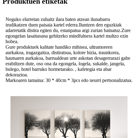
Produktuen etiketak
Neguko elurretan zuhaitz ilara baten atzean ilunabarra
irudikatzen duen paisaia kartel ederra.Iluntzen den eguzkiak
adarretatik distira egiten du, estanpatua argi zurian bainatuz.Zure
egongelan lasaitasuna gehitzeko mindfulness kartel multzo ezin
hobea.
Gure produktuek kalitate handiko mihisea, ultramoreen
aurkakoa, iragazgaitza, distiratsua, kolore bizia, iraunkorra,
hautsaren aurkakoa, barrualdean urte askotan desagerrarazi gabe
erabiltzen dute, oso ona da egongela, logela, sukalde, jangela,
bulego, hotel barruko hormetarako. , kafetegia eta abar
dekorazioa.
Markoaren tamaina: 30 * 40cm * 3pcs edo neurri pertsonalizatua.