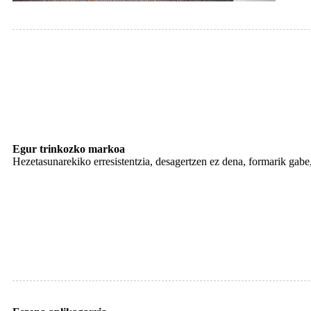
Egur trinkozko markoa
Hezetasunarekiko erresistentzia, desagertzen ez dena, formarik gabe