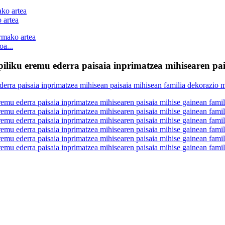
 artea
a...
iliku eremu ederra paisaia inprimatzea mihisearen pa