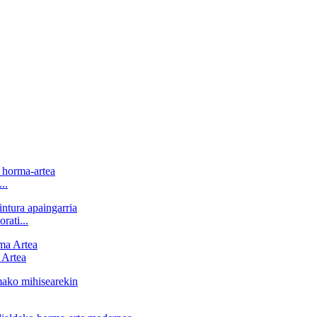
..
ati...
 Artea