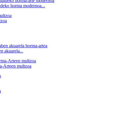
ldeko horma modernoa...
tzoa
n akuarela...
-Arteen multzoa