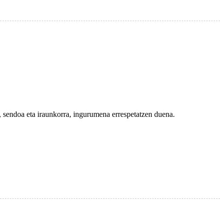
, sendoa eta iraunkorra, ingurumena errespetatzen duena.