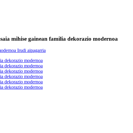
isaia mihise gainean familia dekorazio modernoa