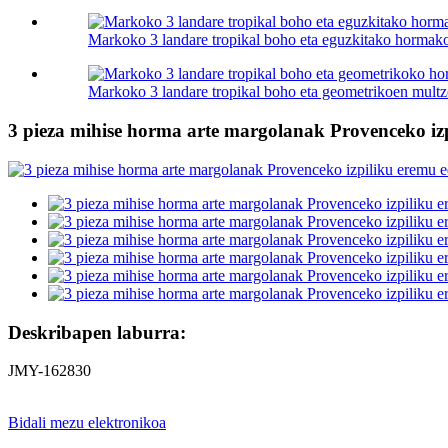
Markoko 3 landare tropikal boho eta eguzkitako hormako
Markoko 3 landare tropikal boho eta geometrikoen multzo
3 pieza mihise horma arte margolanak Provenceko izp
Deskribapen laburra:
JMY-162830
Bidali mezu elektronikoa