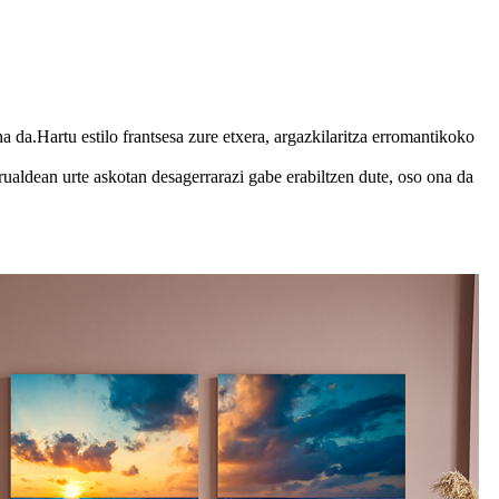
 da.Hartu estilo frantsesa zure etxera, argazkilaritza erromantikoko
rualdean urte askotan desagerrarazi gabe erabiltzen dute, oso ona da