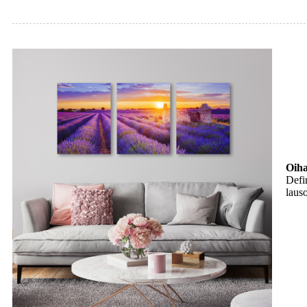
Oiha
Defi
laus