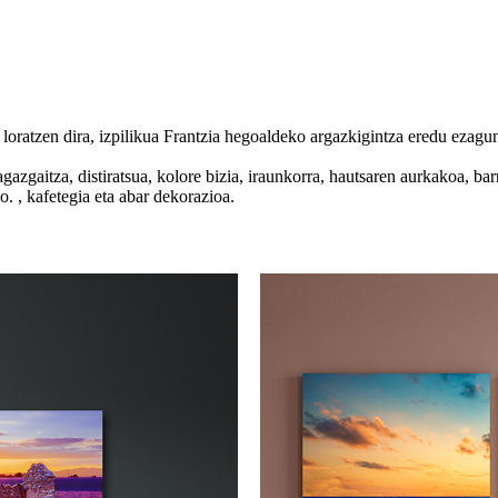
oratzen dira, izpilikua Frantzia hegoaldeko argazkigintza eredu ezaguna
azgaitza, distiratsua, kolore bizia, iraunkorra, hautsaren aurkakoa, bar
. , kafetegia eta abar dekorazioa.