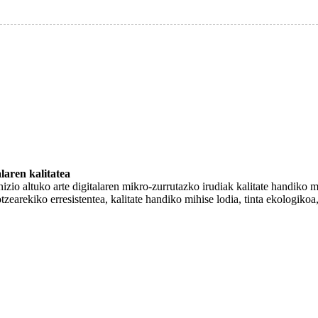
laren kalitatea
nizio altuko arte digitalaren mikro-zurrutazko irudiak kalitate handiko 
otzearekiko erresistentea, kalitate handiko mihise lodia, tinta ekologiko