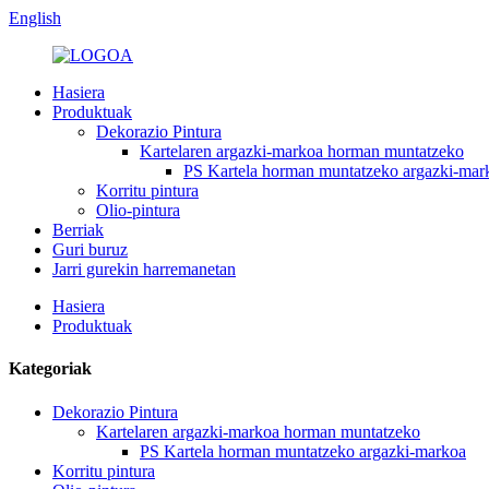
English
Hasiera
Produktuak
Dekorazio Pintura
Kartelaren argazki-markoa horman muntatzeko
PS Kartela horman muntatzeko argazki-mar
Korritu pintura
Olio-pintura
Berriak
Guri buruz
Jarri gurekin harremanetan
Hasiera
Produktuak
Kategoriak
Dekorazio Pintura
Kartelaren argazki-markoa horman muntatzeko
PS Kartela horman muntatzeko argazki-markoa
Korritu pintura