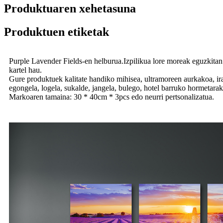
Produktuaren xehetasuna
Produktuen etiketak
Purple Lavender Fields-en helburua.Izpilikua lore moreak eguzkitan l
kartel hau.
Gure produktuek kalitate handiko mihisea, ultramoreen aurkakoa, irag
egongela, logela, sukalde, jangela, bulego, hotel barruko hormetarako
Markoaren tamaina: 30 * 40cm * 3pcs edo neurri pertsonalizatua.