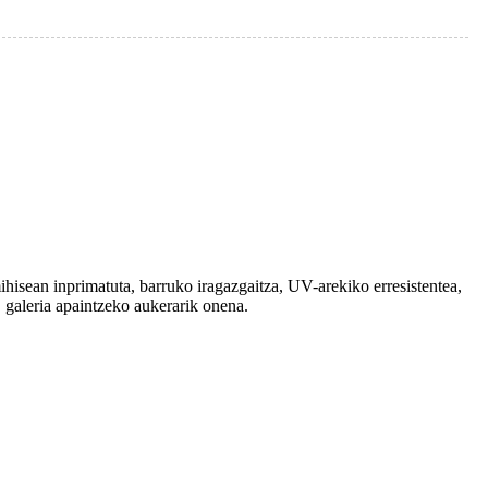
mihisean inprimatuta, barruko iragazgaitza, UV-arekiko erresistentea,
a, galeria apaintzeko aukerarik onena.