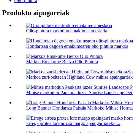
Olio-pintura
Produktu aipagarriak
Olio-pintura markodun emakume ameslaria
Hondartzan dagoen emakumearen olio-pintura markoa
Markoa Emakume Beltza Olio Pintura
Markoa zuri-beltzean Highland Cow mihise apaingarriak.
Mihise markodun Pankarta luzea Sunrise Landscape Decor
Long Banner Hondartza Paisaia Markoko Mihise Horma
Errege protea lore arrosa margo apaingarriarekin...