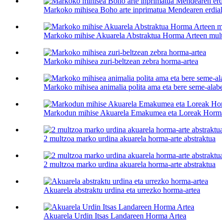
Markoko mihisea Boho arte inprimatua Mendearen erdia
Markoko mihise Akuarela Abstraktua Horma Arteen mul
Markoko mihisea zuri-beltzean zebra horma-artea
Markoko mihisea animalia polita ama eta bere seme-alabe
Markodun mihise Akuarela Emakumea eta Loreak Horma
2 multzoa marko urdina akuarela horma-arte abstraktua
2 multzoa marko urdina akuarela horma-arte abstraktua
Akuarela abstraktu urdina eta urrezko horma-artea
Akuarela Urdin Itsas Landareen Horma Artea